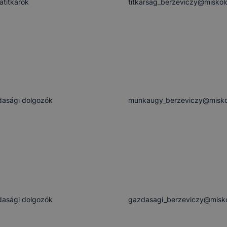
latitkárok
titkarsag_berzeviczy@miskol
asági dolgozók
munkaugy_berzeviczy@miskol
asági dolgozók
gazdasagi_berzeviczy@misko