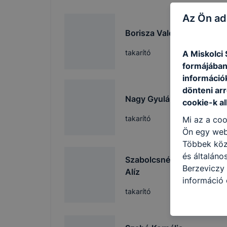
Az Ön ad
Borisza Valéria
Kise
takarító
A Miskolci
formájában
információ
dönteni arr
Nagy Gyuláné
cookie-k a
Kise
takarító
Mi az a coo
Ön egy web
Többek közö
és általáno
Szabolcsné Csóka
Berzeviczy 
Alíz
Kise
információ 
takarító
felméréséve
így megtudh
ismét meglá