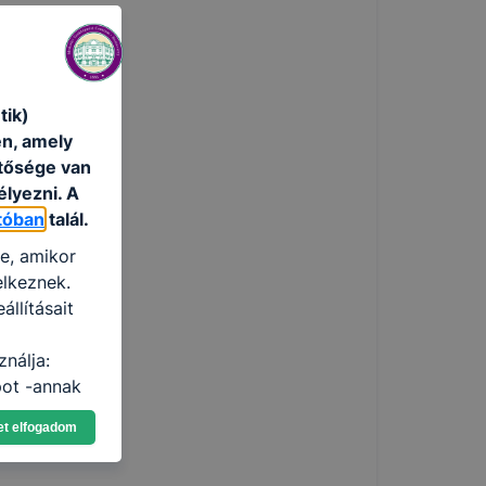
tik)
én, amely
etősége van
élyezni. A
tóban
talál.
re, amikor
elkeznek.
llításait
C
nálja:
pot -annak
eginkább,
et elfogadom
lményt, ha
ti és hogyan