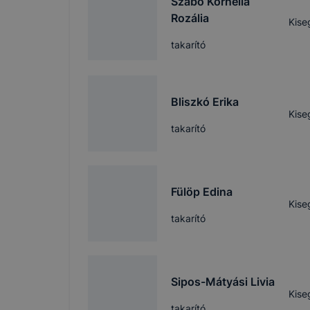
Szabó Kornélia
tudja kika
Rozália
beállításán
Kise
automatikus
takarító
Felhívjuk f
folyamatai
megakadályo
Bliszkó Erika
lesznek kép
Kise
tervezettől
takarító
Fülöp Edina
Kise
takarító
Sipos-Mátyási Livia
Kise
takarító