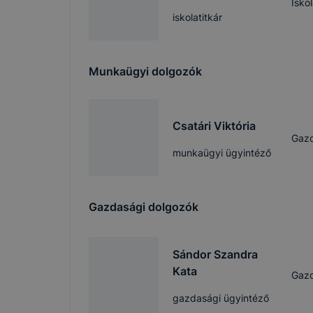
Isko
iskolatitkár
Munkaügyi dolgozók
Csatári Viktória
Gazd
munkaügyi ügyintéző
Gazdasági dolgozók
Sándor Szandra
Kata
Gazd
gazdasági ügyintéző