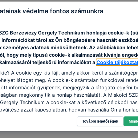
atainak védelme fontos számunkra
gítő dolgozók
 SZC Berzeviczy Gergely Technikum honlapja cookie-k (sü
 információkat tárol az Ön böngészésre használt eszköz
k személyes adatnak minősülhetnek. Az alábbiakban leh
ól, hogy mely típusú cookie-k alkalmazását kívánja enged
lkalmazásáról teljeskörű információkat a
Cookie tájékozta
gítő dolgozók
kie? A cookie egy kis fájl, amely akkor kerül a számítógép
helyet látogat meg. A cookie-k számtalan funkcióval rend
tt információt gyűjtenek, megjegyzik a látogató egyéni beá
sságban megkönnyítik a honlap használatát. A Miskolci SZ
Gergely Technikum a cookie-kat a következő célokból hasz
gítő dolgozók
gyűjtése azzal kapcsolatban, hogyan használja Ön a honla
l, hogy a honlap melyik részeit látogatja, vagy használja l
További lehetőségek
Mind
atjuk, hogyan biztosítsunk Önnek még jobb felhasználói é
togatja oldalunkat, honlap fejlesztése. Hogyan ellenőrizhe