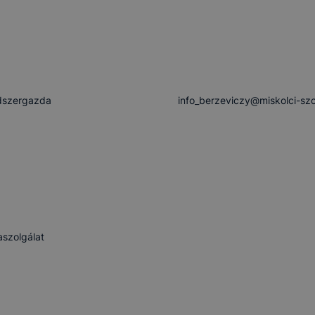
dszergazda
info_berzeviczy@miskolci-sz
aszolgálat