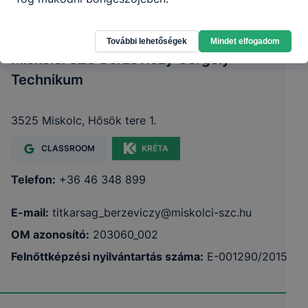
További lehetőségek
Mindet elfogadom
Miskolci SZC Berzeviczy Gergely
Technikum
3525 Miskolc, Hősök tere 1.
CLASSROOM
KRÉTA
Telefon:
+36 46 348 899
E-mail:
titkarsag_berzeviczy@miskolci-szc.hu
OM azonosító:
203060_002
Felnőttképzési nyilvántartás száma:
E-001290/2015