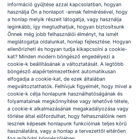
információ gyűjtése azzal kapcsolatban, hogyan
használja Ön a honlapot -annak felmérésével, hogy
a honlap melyik részeit látogatja, vagy használja
leginkább, így megtudhatjuk, hogyan biztosítsunk
Önnek még jobb felhasználói élményt, ha ismét
meglátogatja oldalunkat, honlap fejlesztése. Hogyan
ellenőrizheti és hogyan tudja kikapcsolni a cookie-
kat? Minden modern böngésző engedélyezi a
cookie-k beállításának a változtatását. A legtöbb
böngésző alapértelmezettként automatikusan
elfogadja a cookie-kat, de ezek általában
megváltoztathatók. Felhívjuk figyelmét, hogy mivel a
cookie-k célja honlapunk használhatóságának és
folyamatainak megkönnyítése vagy lehetővé tétele,
a cookie-k alkalmazásának megakadályozása vagy
törlése által előfordulhat, hogy felhasználóink nem
lesznek képesek honlapunk funkcióinak teljes körű
használatára, vagy a honlap a tervezettől eltérően
fog működni böngészőjében.