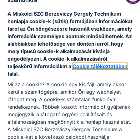
programot és
A Miskolci SZC Berzeviczy Gergely Technikum
- az egészségfejlesztési programot.
honlapja cookie-k (sütik) formájában információkat
A szakmai programot az intézmény
tárol az Ön böngészésre használt eszközén, amely
nevelőtestülete dolgozta ki, fogadta el, és a
információk személyes adatnak minősülhetnek. Az
fenntartó
alábbiakban lehetősége van dönteni arról, hogy
jóváhagyásával válik érvényessé.
mely típusú cookie-k alkalmazását kívánja
Szakmai Program_2025_06_27.pdf
engedélyezni. A cookie-k alkalmazásáról
teljeskörű információkat a
Cookie tájékoztatóban
Letöltés
talál.
Mi az a cookie? A cookie egy kis fájl, amely akkor
kerül a számítógépre, amikor Ön egy webhelyet
látogat meg. A cookie-k számtalan funkcióval
rendelkeznek. Többek között információt gyűjtenek,
megjegyzik a látogató egyéni beállításait és
Partnereink
általánosságban megkönnyítik a honlap használatát.
A Miskolci SZC Berzeviczy Gergely Technikum a
cookie-kat a következő célokból használja: